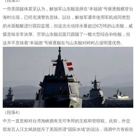
一些美国媒体甚至认为，解放军山东舰选择在“本福德”号驱逐舰横穿台
海时出现，已经充满警告意味。以往，解放军通常使用军机或同类型
的水面舰艇进行跟踪监视，但这次出动排水量超过6万吨的山东舰，威
慑意味非常浓厚。尽管山东舰后面只跟随了一艘大型综合补给舰，但
这并不意味着“本福德”号驱逐舰在与山东舰对峙时占据明显优势。
（段落4）
中方一直坚称对台湾海峡拥有无可争辩的主权和管辖权。此前，外交
部发言人汪文斌就驳斥了美国所谓“国际水域”的说法，强调中方有权在