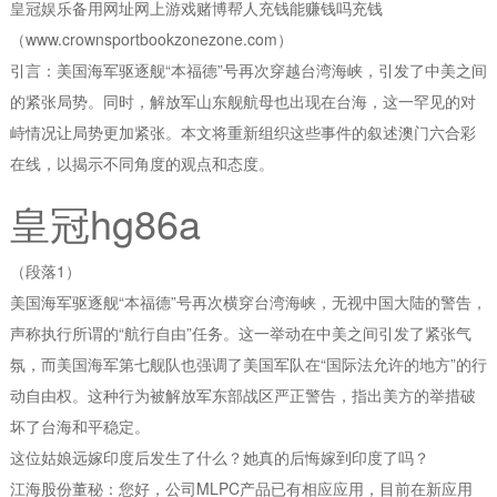
皇冠娱乐备用网址网上游戏赌博帮人充钱能赚钱吗充钱
（www.crownsportbookzonezone.com）
引言：美国海军驱逐舰“本福德”号再次穿越台湾海峡，引发了中美之间
的紧张局势。同时，解放军山东舰航母也出现在台海，这一罕见的对
峙情况让局势更加紧张。本文将重新组织这些事件的叙述澳门六合彩
在线，以揭示不同角度的观点和态度。
皇冠hg86a
（段落1）
美国海军驱逐舰“本福德”号再次横穿台湾海峡，无视中国大陆的警告，
声称执行所谓的“航行自由”任务。这一举动在中美之间引发了紧张气
氛，而美国海军第七舰队也强调了美国军队在“国际法允许的地方”的行
动自由权。这种行为被解放军东部战区严正警告，指出美方的举措破
坏了台海和平稳定。
这位姑娘远嫁印度后发生了什么？她真的后悔嫁到印度了吗？
江海股份董秘：您好，公司MLPC产品已有相应应用，目前在新应用