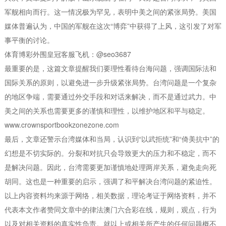
军舰相向而行。这一情况极为罕见，表明中美之间的紧张局势。美国
媒体普遍认为，中国的军舰在这次“博弈”中获得了上风，这引发了对军
事平衡的讨论。
体育博彩外围皇冠客服飞机：@seo3687
最重要的是，这篇文章提醒我们要理性看待台海问题，强调国际法和
国际关系的原则，以避免进一步升级紧张局势。台湾问题是一个复杂
的地区争端，需要通过外交手段和对话来解决，而不是通过武力。中
美之间的关系也需要更多的谨慎和理性，以维护地区和平与稳定。
www.crownsportbookzonezone.com
最后，文章还警示台湾媒体和当局，认识到“以武拒统”和“倚美抗中”的
幻想是不切实际的。分裂和对抗只会导致更大的压力和不稳定，而不
是解决问题。因此，台湾需要更加谨慎地处理两岸关系，避免走向死
胡同。这也是一种重要的启示，强调了和平解决台湾问题的紧迫性。
以上内容资料均来源于网络，相关数据，理论考证于网络资料，并不
代表本文作者赞同文章中的律法澳门六合彩在线，规则，观点，行为
以及对相关资料的真实性负责。就以上或相关所产生的任何问题概不