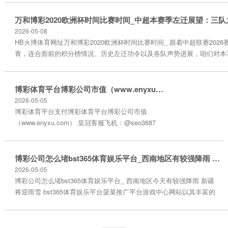
队。15日，武汉应许谷责任主说念主员修起称，14日为万圣应许节的第
大，现在尚未继承限流等标准，提出搭客错峰出行并提前退票...
2026-05-08
HB火博体育网址万和博彩2020欧洲杯时间比赛时间_ 跟着中超联赛2026
青，连合面前的积分榜情况、历史左迁功令以及各队声势进展，咱们对本
行进行了一番分析。把柄这些身分，咱们不错得出本赛季左迁球队险些细
少两支落入左迁区澳门巴黎人现金网，而本年莫得升班马参与其中。 202
间 左迁热点一：武汉三镇 截止当今，武汉三镇的进展堪忧，...
博彩体育平台博彩公司市值（www.enyxu.com）
2026-05-05
博彩体育平台支付博彩体育平台博彩公司市值
（www.enyxu.com） 皇冠客服飞机：@seo3687
澳门金沙娱乐官网 皇冠hg86a www.enyxu.com博
彩公司市值 格隆汇9月29日丨诺发集团(01360.HK)
公布，截至2023年6月30日止年度，集团录得收益
博彩公司怎么堵bst365体育娱乐平台_西南地区有较强降雨 朔方多地气温将编削低
约4122万港元，较去年约1.12亿港元减少约
2026-05-05
63.25%。报告年度来自持续经营业务之经营亏损约
博彩公司怎么堵bst365体育娱乐平台_ 西南地区今天有较强降雨 新疆
为4.86亿港元，去年则录得来...
将迎雨雪 bst365体育娱乐平台菠菜推广平台游戏中心网站以其丰富的
博彩经验和专业的博彩技巧分享，为广大博彩爱好者提供最全面的博彩
知识和最多样化的博彩体验，让用户能够在博彩游戏中获得更多的乐趣
和收益。 今天（10月13日），我国西南地区仍有较强降雨，局地有暴