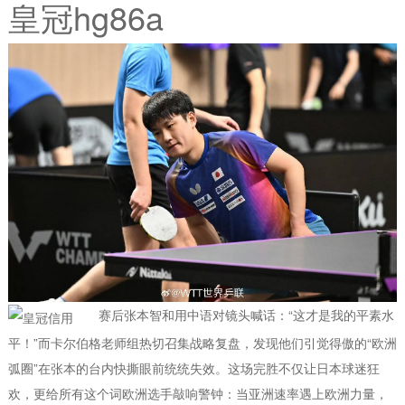
皇冠hg86a
赛后张本智和用中语对镜头喊话：“这才是我的平素水
平！”而卡尔伯格老师组热切召集战略复盘，发现他们引觉得傲的“欧洲
弧圈”在张本的台内快撕眼前统统失效。这场完胜不仅让日本球迷狂
欢，更给所有这个词欧洲选手敲响警钟：当亚洲速率遇上欧洲力量，