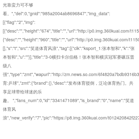
光靠蛮力可不够
看。","del":0,"gnid":"985a2004ab8696847","img_data":
[{"flag":"2","img":
[{"desc":"","height":"674","title":"","url":"http://p0.img.360kuai.com
{"desc":"","height":"960","title":"","url":"http://p0.img.360kuai.co
[],"s":"t","src":"笑道体育风浪","tag":[{"clk":"ksport_1:张本智和","k":"张
本智和","u":""}],"title":"3-0横扫卡尔伯格！张本智和横滨冠军赛碾压晋
级八
强","type":"zmt","wapurl":"http://zm.news.so.com/6f4820a7bdb9316b
育:乒球","zmt":{"brand":{},"desc":"发布体育驳倒，泛论体育热门。共
享足球带给球迷的乐
趣。 ","fans_num":0,"id":"3341471089","is_brand":"0","name":"笑道
体育风
浪","new_verify":"7","pic":"https://p8.img.360kuai.com/t012420842f227a