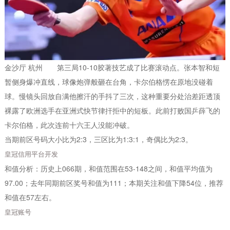
金沙厅 杭州 第三局10-10胶著技艺成了比赛滚动点。张本智和短
暂侧身爆冲直线，球像炮弹般砸在台角，卡尔伯格愣在原地没碰着
球。慢镜头回放自满他擦汗的手抖了三次，这种重要分处治差距透顶
裸露了欧洲选手在亚洲式快节律扞拒中的短板。此前打败国乒薛飞的
卡尔伯格，此次连前十六王人没能冲破。
当期前区号码大小比为2:3，三区比为1:3:1，奇偶比为2:3。
皇冠信用平台开发
和值分析：历史上066期，和值范围在53-148之间，和值平均值为
97.00；去年同期前区奖号和值为111；本期关注和值下降54位，推荐
和值在57左右。
皇冠账号