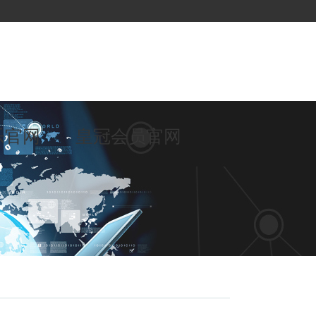
乐官网
皇冠会员官网