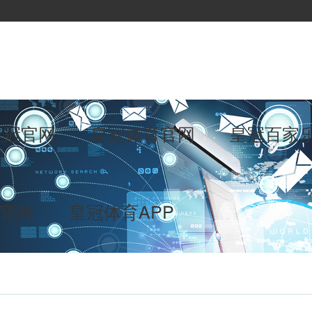
皇冠官网
皇冠体育官网
皇冠百家
官网
皇冠体育APP