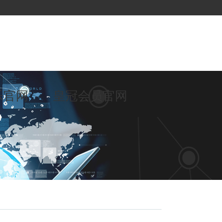
乐官网
皇冠会员官网