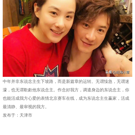
中年并非东说念主生下坡路，而是新篇章的运转。无谓懆急，无谓迷
濛，也无谓欷歔他东说念主。作念好我方，调遣身边的东说念主，你
也能活成我方心爱的表情北京赛车在线，成为东说念主生赢家，活成
最清静、最审视的我方。
发布于：天津市