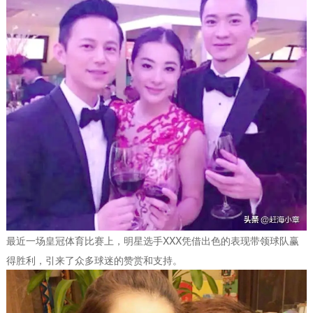
最近一场皇冠体育比赛上，明星选手XXX凭借出色的表现带领球队赢
得胜利，引来了众多球迷的赞赏和支持。