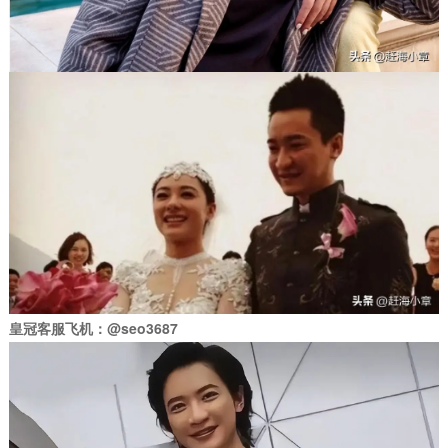
皇冠客服飞机：@seo3687