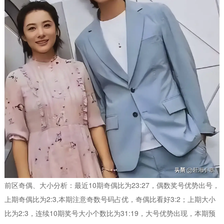
前区奇偶、大小分析：最近10期奇偶比为23:27，偶数奖号优势出号，
上期奇偶比为2:3,本期注意奇数号码占优，奇偶比看好3:2；上期大小
比为2:3，连续10期奖号大小个数比为31:19，大号优势出现，本期预