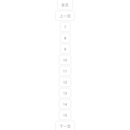
首页
上一页
7
8
9
10
11
12
13
14
15
下一页