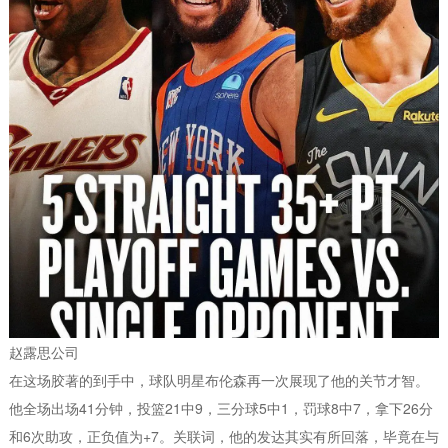
赵露思公司
在这场胶著的到手中，球队明星布伦森再一次展现了他的关节才智。
他全场出场41分钟，投篮21中9，三分球5中1，罚球8中7，拿下26分
和6次助攻，正负值为+7。关联词，他的发达其实有所回落，毕竟在与