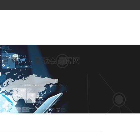
乐官网
皇冠会员官网