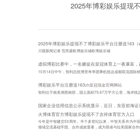
2025年博彩娱乐提现不了博
2025年博彩娱乐提现不了博彩娱乐平台注册送163（www.cr
川观新闻记者 范芮菱欧博娱乐城欧博娱乐城
虚拟博彩比赛中，一名赌徒在皇冠体育上一夜暴富，
10月14日中午，智利总统博里奇率团乘机抵达成都双流国际
博彩娱乐平台注册送163
zh皇冠现金官网网站
智利位于南美洲西南部，国土面积75.67万平方公里，海岸
国家企业信用信息公示系统显示，近日，东亚前海证
火博体育官方博彩娱乐提现不了吉祥体育官方入口
今年是中智建交53周年。半个多世纪以来，中智关系作为中
领域交流基础牢固、合作成效显著，成为我省与拉美国家合作