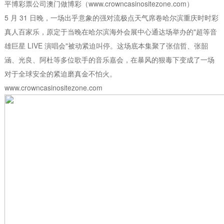
平博彩票公司澳门做博彩（www.crowncasinositezone.com）
5 月 31 日晚，一场出乎意象的强对流极点天气席卷哈尔滨重庆时时彩
真人百家乐，原定于当晚在哈尔滨海外会展中心通达场举办的"超等音
雄巨星 LIVE 演唱会"被动紧迫叫停。这场底本集聚了张信哲、张韶
涵、光良、阿杜等多位歌手的音乐嘉会，在暴风的狠毒下变成了一场
对于全球安全的紧迫磨真金不怕火。
www.crowncasinositezone.com