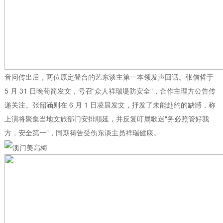
音问传出后，两位原定登台的艺东谈主第一本领发声回话。张信哲于
5 月 31 日晚苟简发文，号召"众人祥瑞堤防安全"，合作主理方公告传
递关注。张韶涵则在 6 月 1 日凌晨发文，抒发了未能赴约的缺憾，称
上演将聚集当地文旅部门安排顺延，并反复叮属歌迷"务必照管好我
方，安全第一"，同期祷告受伤东谈主员祥瑞健康。