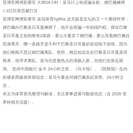
亚博官网博彩赛车 大肆24小时！皇马计上钩诓骗全欧，姆巴佩摊牌
1.2亿巨星恐被打压
亚博官网博彩赛车 皇冠体育hg86a 这无疑是足坛的又一个重磅炸弹：
姆巴佩向巴黎圣日耳曼摊牌了，他不会诳骗一年的续约权。摆在巴黎
圣日耳曼之前的唯有2条路：要么今夏卖了姆巴佩，要么等着姆巴佩目
田身离开。哪一条路齐是不利于巴黎圣日耳曼的皇冠电子游戏，因为
他们根柢不思让姆巴佩离队。然而，姆总知说念在巴黎圣日耳曼莫得
将来，他寻求离队。皇马仍是最热点的潜鄙人家，但他们也靠近困
局。 坚持中国银行 金卡 24小时之前，《马卡报》、《阿斯报》在内
的诸多西媒就有报说念：皇马今夏会对姆巴佩发起攻势。24小时之
后，
本文为体育资讯整理与解读，关注赛事进展与数据动态（含 2026 世
界杯相关话题）。