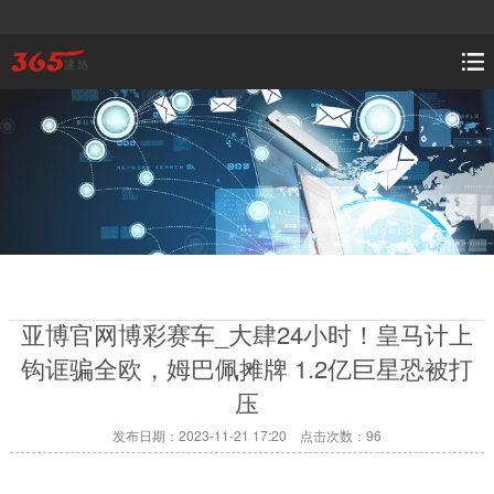
亚博官网博彩赛车_大肆24小时！皇马计上
钩诓骗全欧，姆巴佩摊牌 1.2亿巨星恐被打
压
发布日期：2023-11-21 17:20 点击次数：96