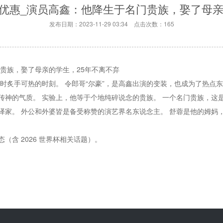
优惠_演员高鑫：他降生于名门贵族，娶了母亲
发布日期：2023-11-29 03:34 点击次数：165
贵族，娶了母亲的学生，25年不离不弃
时炙手可热的时刻。 令郎哥“尔豪”，是高鑫出演的变装，也成为了热点
神的气质。 实验上，他等于个地纯碎说念的贵族。 一个名门贵族，这是高
译家。 外公和外婆皆是备受称赞的演艺界名东说念主。 舒蓉是他的姆妈
含 2026 世界杯相关话题）。