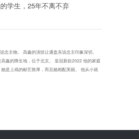
的学生，25年不离不弃
东说念主物。 高鑫的演技让通盘东说念主印象深切。
鑫的降生地，位于北京。 皇冠新款2022 他的家庭
，她是上戏的献艺敦厚，而且她相配美丽。 他从小就