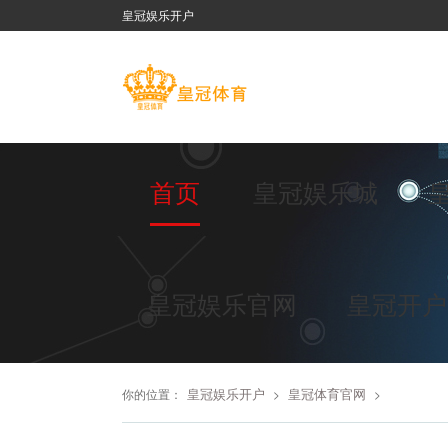
皇冠娱乐开户
首页
皇冠娱乐城
皇冠娱乐官网
皇冠开户
皇冠娱乐开户
皇冠体育官网
你的位置：
>
>