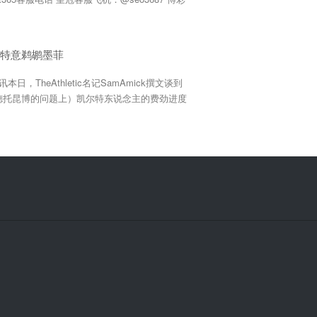
雄 K...
&特意鹈鹕墨菲
，TheAthletic名记SamAmick撰文谈到
·阿德托昆博的问题上）凯尔特东说念主的费劲进度
，并寻找其他路线来...